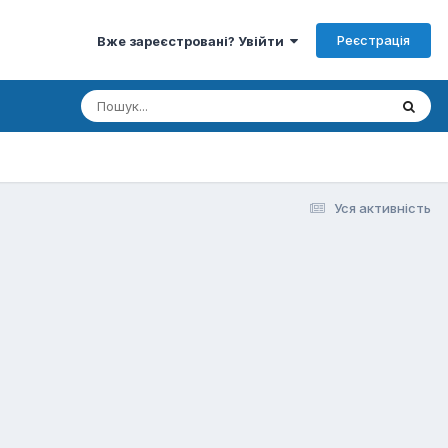
Реєстрація
Вже зареєстровані? Увійти
Уся активність