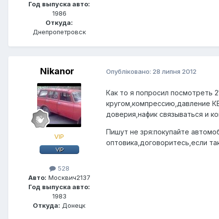
Год выпуска авто:
1986
Откуда:
Днепропетровск
Nikanor
Опубліковано:
28 липня 2012
Как то я попросил посмотреть 
кругом,компрессию,давление КВ
доверия,нафик связываться и ко
Пишут не зря:покупайте автомоб
VIP
оптовика,договоритесь,если так
528
Авто:
Москвич2137
Год выпуска авто:
1983
Откуда:
Донецк