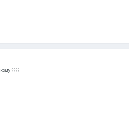
кому ????