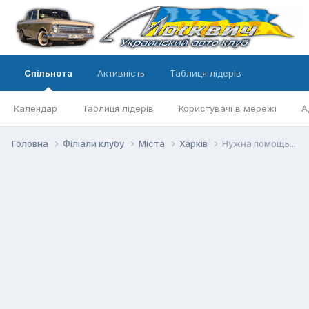
Спільнота
Активність
Таблиця лідерів
Календар
Таблиця лідерів
Користувачі в мережі
А
Головна
Філіали клубу
Міста
Харків
Нужна помощь...