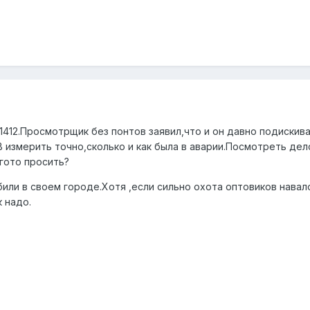
21412.Просмотрщик без понтов заявил,что и он давно подиски
 измерить точно,сколько и как была в аварии.Посмотреть де
гото просить?
или в своем городе.Хотя ,если сильно охота оптовиков навал
 надо.