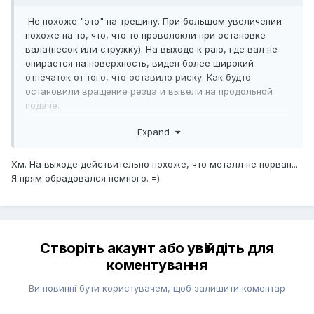
Не похоже "это" на трещину. При большом увеличении
похоже на то, что, что то проволокли при остановке
вала(песок или стружку). На выходе к раю, где вал не
опирается на поверхность, виден более широкий
отпечаток от того, что оставило риску. Как будто
остановили вращение резца и вывели на продольной
подаче.
Expand
Хм. На выходе действительно похоже, что металл не порван...
Я прям обрадовался немного. =)
Створіть акаунт або увійдіть для
коментування
Ви повинні бути користувачем, щоб залишити коментар