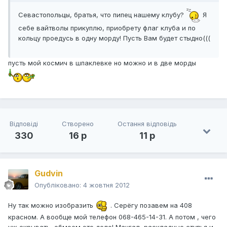
Севастопольцы, братья, что пипец нашему клубу?
Я
себе вайтволы прикуплю, приобрету флаг клуба и по
кольцу проедусь в одну морду! Пусть Вам будет стыдно(((
пусть мой космич в шпаклевке но можно и в две морды
Відповіді
Створено
Остання відповідь
330
16 р
11 р
Gudvin
Опубліковано:
4 жовтня 2012
Ну так можно изобразить
. Серёгу позавем на 408
красном. А вообще мой телефон 068-465-14-31. А потом , чего