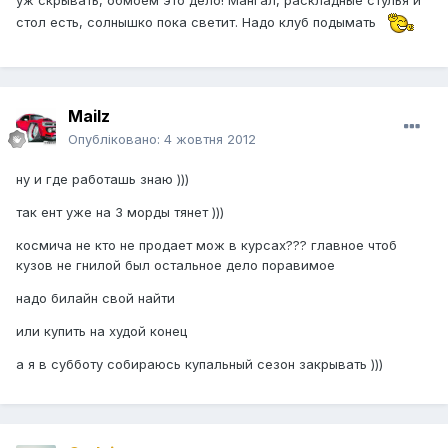
уж скрывать, обмоем это дело! Мангал, раскладные стулья и
стол есть, солнышко пока светит. Надо клуб подымать
Mailz
Опубліковано:
4 жовтня 2012
ну и где работашь знаю )))
так ент уже на 3 морды тянет )))
космича не кто не продает мож в курсах??? главное чтоб
кузов не гнилой был остальное дело поравимое
надо билайн свой найти
или купить на худой конец
а я в субботу собираюсь купальный сезон закрывать )))