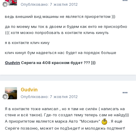
Опубліковано:
7 жовтня 2012
ведь внешний вид машины не является приорететом )))
да по моему мы ток в двоем и будем как енто не прискорбно
((( хотя можно попробовать в контакте кличь кинуть
я в контакте клич кину
клич кинул бум надееться нас будет на порядок больше
Gudvin
Серега на 408 красном будет ??? )))
Gudvin
Опубліковано:
7 жовтня 2012
Я в контакте тоже написал , но я там не силён ( написать на
стене и всё такое). Где-то создал тему теперь сам не найду)))
А приоритетом является марка Авто "Москвич"
. Я ещё
Серёге позвоню, может он подЪедет! и молодежь подтянет!