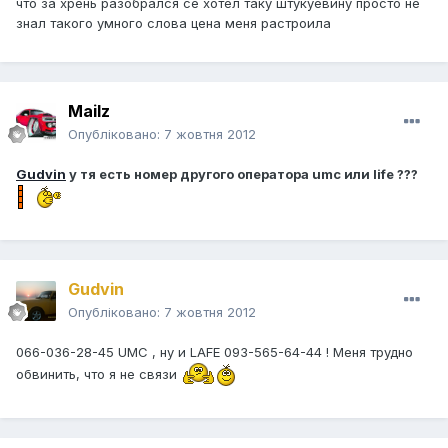
что за хрень разобрался се хотел таку штукуёвину просто не
знал такого умного слова цена меня растроила
Mailz
Опубліковано:
7 жовтня 2012
Gudvin
у тя есть номер другого оператора umc или life ???
Gudvin
Опубліковано:
7 жовтня 2012
066-036-28-45 UMC , ну и LAFE 093-565-64-44 ! Меня трудно
обвинить, что я не связи