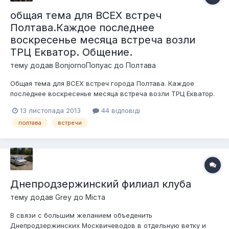
общая тема для ВСЕХ встреч
Полтава.Каждое последнее
воскресенье месяца встреча возли
ТРЦ Екватор. Общение.
тему додав
BonjornoПопуас
до
Полтава
Общая тема для ВСЕХ встреч города Полтава. Каждое
последнее воскресенье месяца встреча возли ТРЦ Екватор.
предварительное врямя 11:00 (время уточняйте, может
13 листопада 2013
44 відповіді
изменятса)
полтава
встречи
Днепродзержинский филиал клуба
тему додав
Grey
до
Міста
В связи с большим желанием объеденить
Днепродзержинских Москвичеводов в отдельную ветку и