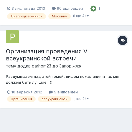
содействовать развитию Клуба с привлечением новых
3 листопада 2013
90 відповідей
1
членов, предлагаю всем кто из Днепродзержинска
присоединяться к нашему движению. А как показали
(і ще 4)
Днепродзержинск
Москвич
наблюдения на дорогах родного города катается большое
количество...
Организация проведения V
всеукраинской встречи
тему додав
parhom23
до
Запоріжжя
Раздумываем над этой темой, пишем пожелания и т.д. мы
должны быть лучшие =))
10 вересня 2012
5 відповідей
(і ще 2)
Организация
всеукраинской