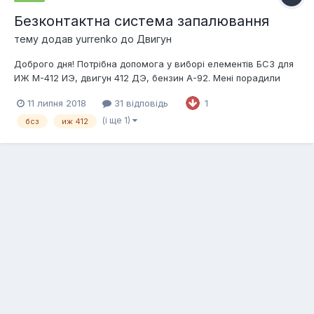
Безконтактна система запалювання
тему додав
yurrenko
до
Двигун
Доброго дня! Потрібна допомога у виборі елементів БСЗ для
ИЖ М-412 ИЭ, двигун 412 ДЭ, бензин А-92. Мені порадили
скомбінувати їх наступним чином: Розподільник запалювання
11 липня 2018
31 відповідь
1
МОСКВИЧ дв. УЗАМ 412 безконтактний (виробник м.Москва)
5406.3706 ; Коммутатор для ВАЗ 2108; Котушка з...
(і ще 1)
бсз
иж 412