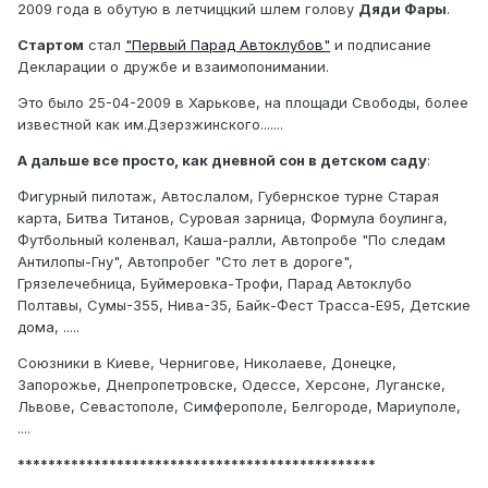
2009 года в обутую в летчиццкий шлем голову
Дяди Фары
.
Стартом
стал
"Первый Парад Автоклубов"
и подписание
Декларации о дружбе и взаимопонимании.
Это было 25-04-2009 в Харькове, на площади Свободы, более
известной как им.Дзерзжинского.......
А дальше все просто, как дневной сон в детском саду
:
Фигурный пилотаж, Автослалом, Губернское турне Старая
карта, Битва Титанов, Суровая зарница, Формула боулинга,
Футбольный коленвал, Каша-ралли, Автопробе "По следам
Антилопы-Гну", Автопробег "Сто лет в дороге",
Грязелечебница, Буймеровка-Трофи, Парад Автоклубо
Полтавы, Сумы-355, Нива-35, Байк-Фест Трасса-Е95, Детские
дома, .....
Союзники в Киеве, Чернигове, Николаеве, Донецке,
Запорожье, Днепропетровске, Одессе, Херсоне, Луганске,
Львове, Севастополе, Симферополе, Белгороде, Мариуполе,
....
***********************************************