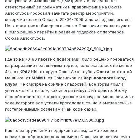
обещанное и выполненное. ДмитрийАвто, как человек
ответственный за грамматику и правописание на Союзе
Автоклубов пробовал зачитать реестр мероприятий,
которыми славен Союз, с 25-04-2009 и до сегодняшнего дня.
На втором листе бисерного текста Союзники начали скучать
и было решено перейти к раздаче подарков от партнеров
Союза Автоклубов.
Где то на 70-80 пакете с подарками, было решено прерваться
на разрезание праздничных тортов, коих оказалось не менее
4-х: от
КРАИНЫ
, от друга Союз Автоклубов
Ольги
на желтой
машинке, от
МММ
и от Союзников из
Харьковского Форд
клуба
. Не смотря на обилие сладостей, все торты «были
уничтожены в тотал», как иногда пишут в интернете. Этому
способствовало не только длинное и занудное мероприятие, в
ходе которого все успели проголодаться, но и выставленные
гостеприимными хозяевами чай кофе сахар.
Как-то за вручениями подарков гостям, сами хозяева
незаметно обрастали подарками от Союзников: литрушечка