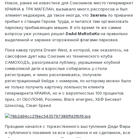
Новое, ранее не известное для Союзников место гипермаркет
КРАИНА в ТРК МАГЕЛАН, вызывало много расспросов и был
элемент недоверия, да такое иногда, что
Звягель
по привычке
прибыл к станции Героев Труда, и пытался там организовать
парковку прибывающих машин. В это время те же самые
вопросы уже успешно решал
DeAd MoRoSeKo
на правильно
выделенной и заранее огороженной флагами парковке.
Пока кавер группа Dream West, в которой, как оказалось, на
саксофоне дует наш Союзник из технического клуба
САМОХОДЪ, разогревала публику, украшенные клубной
символикой дети и взрослые собирались у стола
регистрации, и чинно раскланиваясь, получали
регистрационный бейдж с номером, по которому можно было
не только получить карточку лояльности клиента
гипермаркета КРАИНА, но и с вероятностью 100 процентов
приз, от ОБОЛОНИ, Росинки, Black energies, ХБФ Бисквит
Шоколад, Clean Speed.
Праздник начался с торжественного выступления Дяди Фары
и публичного покаяния за все сделанное и не сделанное, все