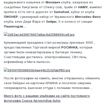
выдержаного коньячка от
Москвич
клуба, ожерелье из
съедобных бакуганов от Cheery club, трайк от
НАМУ
, вымпел
пробега «Сто лет в дороге» от
Samohod
, кубок от клуба
ПИОНЕР
, сувенирный набор от Украинского
Mercedes-Benz
клуба, клон Дядя Фара от
Зебры
, 5-е колесо от секции
Пешеходов
....
Кульминацией праздника стал розыгрыш призовых 3000 ,
предоставленных Торговой маркой
РОСИНКА
, которые
оргами были конвертированы в бытовую технику.
Счастливцам достались: электрочайники, СВЧ печь,
кофемейкер и Мега-пылесос.
После фотографии на память, многие отправились обменять
свои бейджи на карточки КРАИНА и посетили закрома
гипермаркета, выезжая оттуда с полными тележками…
Много фото с вашими улыбками на сайте постоянного
фотографа Союза Автоклубов Iluhis