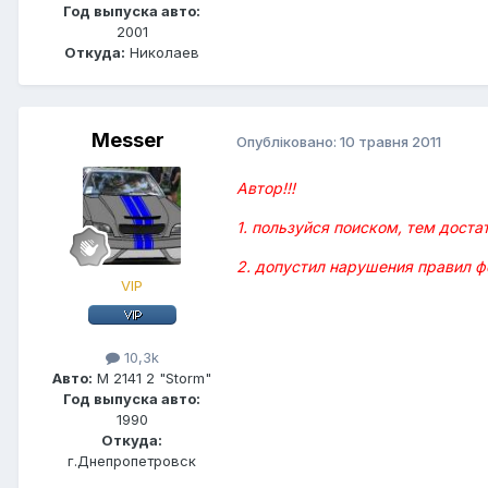
Год выпуска авто:
2001
Откуда:
Николаев
Messer
Опубліковано:
10 травня 2011
Автор!!!
1. пользуйся поиском, тем доста
2. допустил нарушения правил ф
VIP
10,3k
Авто:
М 2141 2 "Storm"
Год выпуска авто:
1990
Откуда:
г.Днепропетровск