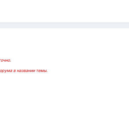
точно.
орума в названии темы.