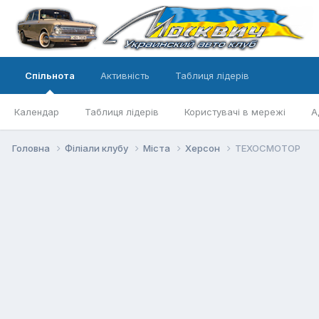
Спільнота
Активність
Таблиця лідерів
Календар
Таблиця лідерів
Користувачі в мережі
А
Головна
Філіали клубу
Міста
Херсон
ТЕХОСМОТОР