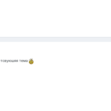
ветсвуюшяя тема