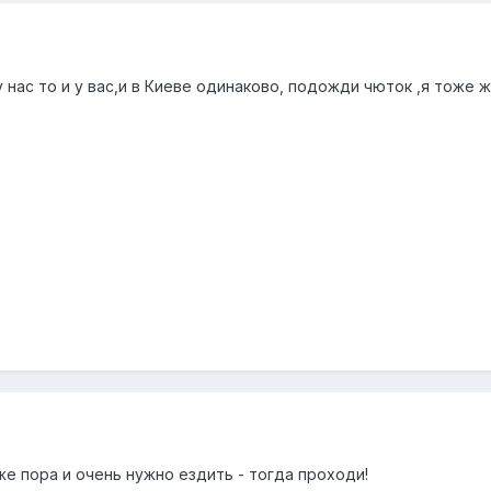
у нас то и у вас,и в Киеве одинаково, подожди чюток ,я тоже 
же пора и очень нужно ездить - тогда проходи!