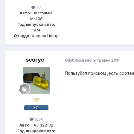
77
Авто:
Ласточька
М-408
Год выпуска авто:
1974
Откуда:
Херсон Центр
scoryc
Опубліковано:
9 травня 2011
Пользуйся поиском ,есть соот
VIP
5,3k
Авто:
ГАЗ 322132
Год выпуска авто: