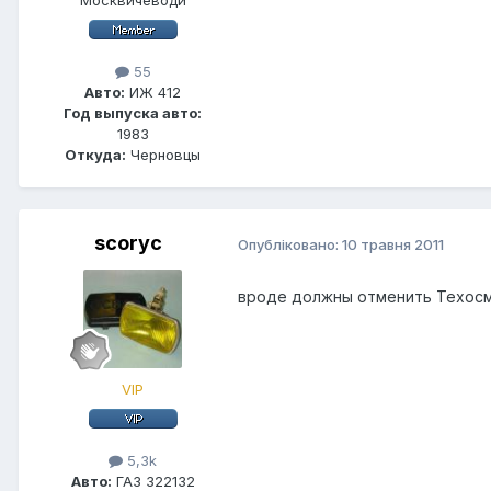
Москвичеводи
55
Авто:
ИЖ 412
Год выпуска авто:
1983
Откуда:
Черновцы
scoryc
Опубліковано:
10 травня 2011
вроде должны отменить Техосм
VIP
5,3k
Авто:
ГАЗ 322132