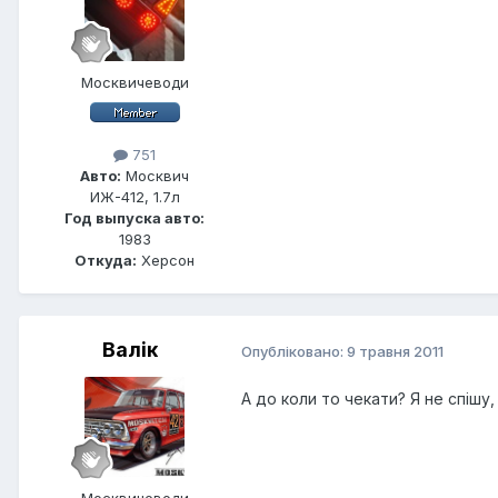
Москвичеводи
751
Авто:
Москвич
ИЖ-412, 1.7л
Год выпуска авто:
1983
Откуда:
Херсон
Валік
Опубліковано:
9 травня 2011
А до коли то чекати? Я не спішу