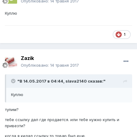
Опубліковано:
14 травня 2017
Куплю
1
Zazik
Опубліковано:
14 травня 2017
"В 14.05.2017 в 04:44,
slava2140
сказав:"
Куплю
тупим?
тебе ссылку дал где продается. или тебе нужно купить и
привезти?
когда я кидал ссылку,то товар был еще.