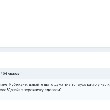
k2406 сказав:"
не, Рубежане, давайте шото думать-а то глухо както у нас к
емае.!Давайте перекличку сделаем?