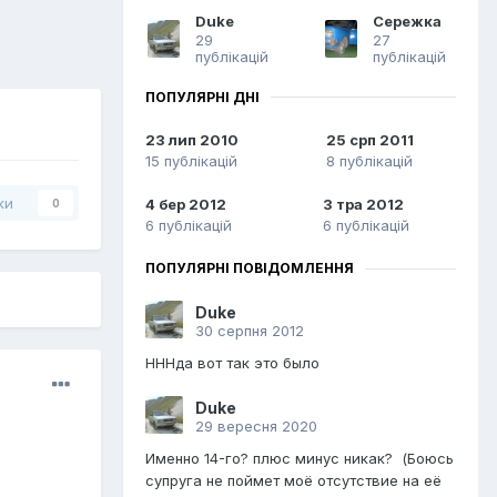
Duke
Сережка
29
27
публікацій
публікацій
ПОПУЛЯРНІ ДНІ
23 лип 2010
25 срп 2011
15 публікацій
8 публікацій
ки
4 бер 2012
3 тра 2012
0
6 публікацій
6 публікацій
ПОПУЛЯРНІ ПОВІДОМЛЕННЯ
Duke
30 серпня 2012
НННда вот так это было
Duke
29 вересня 2020
Именно 14-го? плюс минус никак? (Боюсь
супруга не поймет моё отсутствие на её