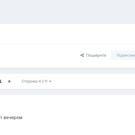
Поширити
Підписни
Д
Сторінка 4 з 11
ет вечером