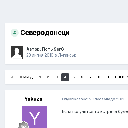
Северодонецк
Автор: Гість $erG
23 липня 2010
в
Луганськ
НАЗАД
1
2
3
4
5
6
7
8
9
ВПЕРЕ
Yakuza
Опубліковано:
23 листопада 2011
Если получится то встреча буд