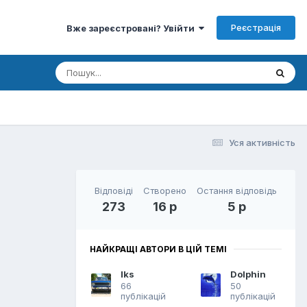
Реєстрація
Вже зареєстровані? Увійти
Уся активність
Відповіді
Створено
Остання відповідь
273
16 р
5 р
НАЙКРАЩІ АВТОРИ В ЦІЙ ТЕМІ
Iks
Dolphin
66
50
публікацій
публікацій