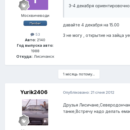
3-4 декабря ориентировочно
Москвичеводи
давайте 4 декабря на 15.00
53
3 не могу , открытие на зайца у
Авто:
2140
Год выпуска авто:
1988
Откуда:
Лисичанск
1 місяць потому...
Yurik2406
Опубліковано:
21 січня 2012
Друзья Лисичане,Северодончане,
танке,Встречу надо делать ема