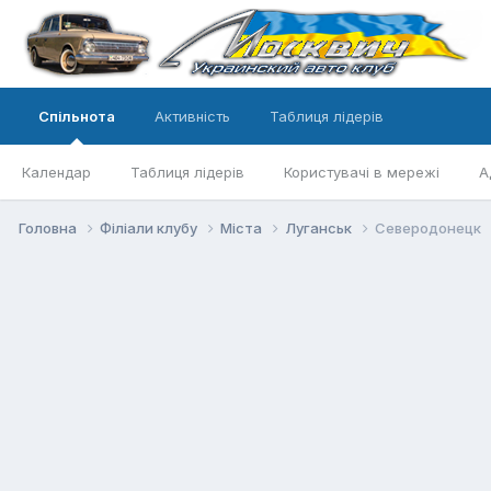
Спільнота
Активність
Таблиця лідерів
Календар
Таблиця лідерів
Користувачі в мережі
А
Головна
Філіали клубу
Міста
Луганськ
Северодонецк