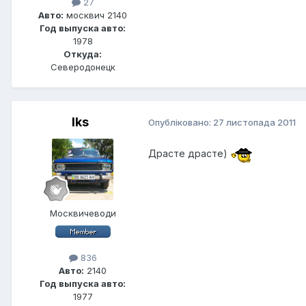
27
Авто:
москвич 2140
Год выпуска авто:
1978
Откуда:
Северодонецк
Iks
Опубліковано:
27 листопада 2011
Драсте драсте)
Москвичеводи
836
Авто:
2140
Год выпуска авто:
1977