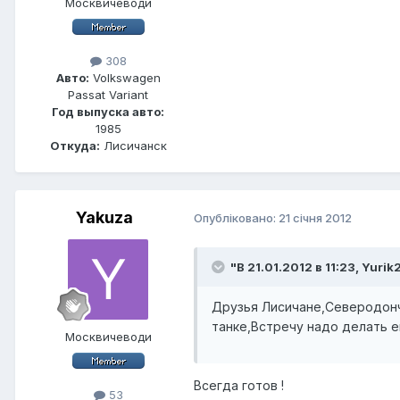
Москвичеводи
308
Авто:
Volkswagen
Passat Variant
Год выпуска авто:
1985
Откуда:
Лисичанск
Yakuza
Опубліковано:
21 січня 2012
"В 21.01.2012 в 11:23, Yuri
Друзья Лисичане,Северодонча
танке,Встречу надо делать 
Москвичеводи
Всегда готов !
53