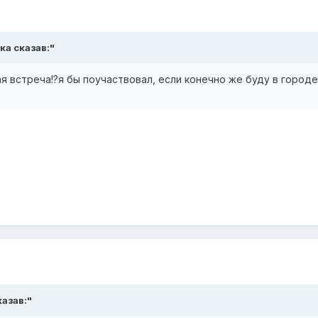
жка сказав:"
 встреча!?я бы поучаствовал, если конечно же буду в городе
казав:"