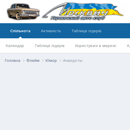
Спільнота
Активність
Таблиця лідерів
Календар
Таблиця лідерів
Користувачі в мережі
А
Головна
Флейм
Юмор
Анекдоты