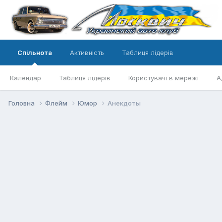
Спільнота
Активність
Таблиця лідерів
Календар
Таблиця лідерів
Користувачі в мережі
А
Головна
Флейм
Юмор
Анекдоты