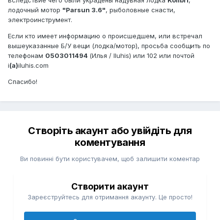
вследствие чего были украдены надувная лодка
Kolibri
,
лодочный мотор
"Parsun 3.6"
, рыболовные снасти,
электроинструмент.
Если кто имеет информацию о происшедшем, или встречал
вышеуказанные Б/У вещи (лодка/мотор), просьба сообщить по
телефонам
0503011494
(Илья / Iluhis) или 102 или почтой
i
(а)
iluhis.com
Спасибо!
Створіть акаунт або увійдіть для
коментування
Ви повинні бути користувачем, щоб залишити коментар
Створити акаунт
Зареєструйтесь для отримання акаунту. Це просто!