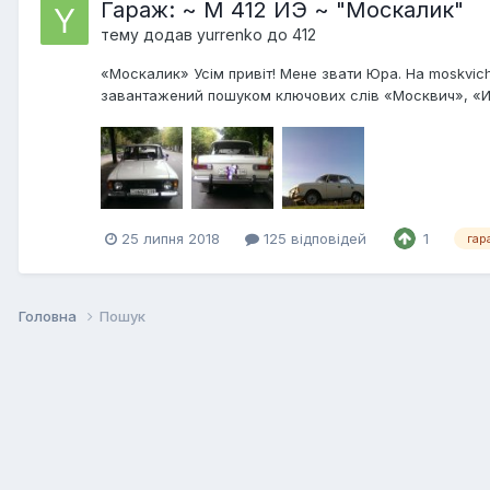
Гараж: ~ М 412 ИЭ ~ "Москалик"
тему додав
yurrenko
до
412
«Москалик» Усім привіт! Мене звати Юра. На moskvich
завантажений пошуком ключових слів «Москвич», «ИЖ»,
25 липня 2018
125 відповідей
1
гар
Головна
Пошук