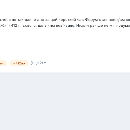
.net я не так давно але за цей короткий час Форум став невід’ємно
 «412» і всього, що з ним пов’язано. Ніколи раніше не міг подумат
(і ще 2)
аж
м412иэ