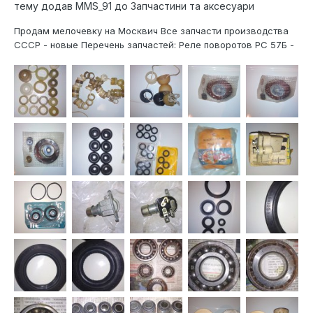
тему додав
MMS_91
до
Запчастини та аксесуари
Продам мелочевку на Москвич Все запчасти производства
СССР - новые Перечень запчастей: Реле поворотов РС 57Б -
100 грн. Реле стартера РС 502 - 100 грн. Датчик педали
тормоза ВК12Б - 100 грн. Счетки генератора - 100 грн.
Ремкомплект бензонасоса – 90 грн....