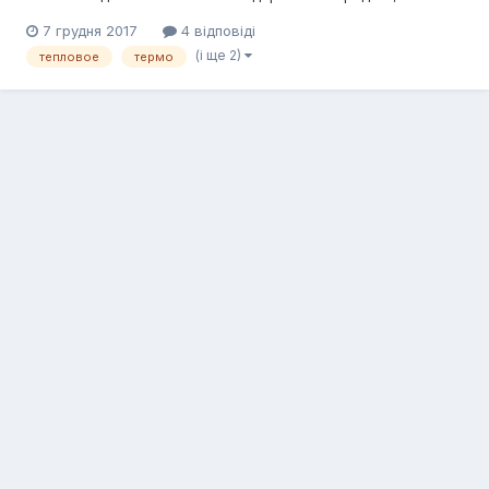
кто знает где можно купить...
7 грудня 2017
4 відповіді
(і ще 2)
тепловое
термо