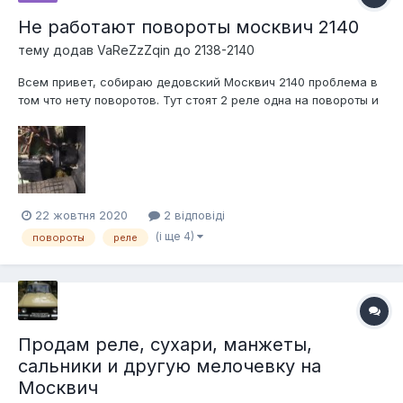
Не работают повороты москвич 2140
тему додав
VaReZzZqin
до
2138-2140
Всем привет, собираю дедовский Москвич 2140 проблема в
том что нету поворотов. Тут стоят 2 реле одна на повороты и
одна на свет походу фото вставляю, питание не шло с
предахранителя я кинул прямой плюс с акума на аварийку
она запитует пииборку и идет на сами выключатели
поворотов я так понял,...
22 жовтня 2020
2 відповіді
(і ще 4)
повороты
реле
Продам реле, сухари, манжеты,
сальники и другую мелочевку на
Москвич