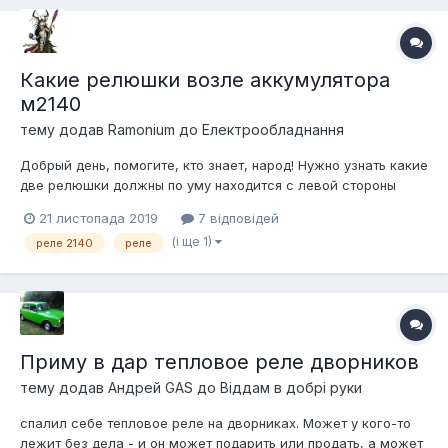
Какие релюшки возле аккумулятора
м2140
тему додав
Ramonium
до
Електрообладнання
Добрый день, помогите, кто знает, народ! Нужно узнать какие
две релюшки должны по уму находится с левой стороны
возле аккумулятора, железные такие и с виду одинаковые,
21 листопада 2019
7 відповідей
спасибо!
(і ще 1)
реле 2140
реле
Приму в дар тепловое реле дворников
тему додав
Андрей GAS
до
Віддам в добрі руки
спалил себе тепловое реле на дворниках. Может у кого-то
лежит без дела - и он может подарить или продать, а может