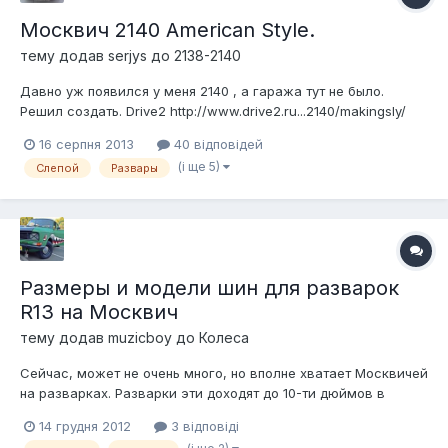
Москвич 2140 American Style.
тему додав
serjys
до
2138-2140
Давно уж появился у меня 2140 , а гаража тут не было.
Решил создать. Drive2 http://www.drive2.ru...2140/makingsly/
Появился в ноябре 2012 , за это время : Перебран карб,
16 серпня 2013
40 відповідей
заменен задний ртц, заменены рулевые наконечники,
(і ще 5)
Слепой
Развары
поменяны задние фонари, лампы в передних фарах,
установка магнитолы и коло...
Размеры и модели шин для разварок
R13 на Москвич
тему додав
muzicboy
до
Колеса
Сейчас, может не очень много, но вполне хватает Москвичей
на разварках. Разварки эти доходят до 10-ти дюймов в
ширину. Одни натягивают на них узкую резина, другим
14 грудня 2012
3 відповіді
нравится широкая резина. Сам присматривал розварки