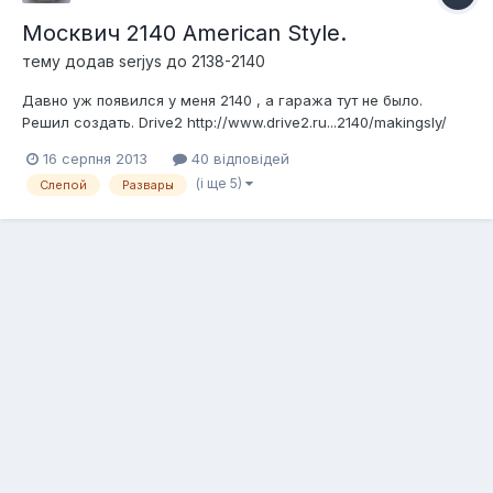
Москвич 2140 American Style.
тему додав
serjys
до
2138-2140
Давно уж появился у меня 2140 , а гаража тут не было.
Решил создать. Drive2 http://www.drive2.ru...2140/makingsly/
Появился в ноябре 2012 , за это время : Перебран карб,
16 серпня 2013
40 відповідей
заменен задний ртц, заменены рулевые наконечники,
(і ще 5)
Слепой
Развары
поменяны задние фонари, лампы в передних фарах,
установка магнитолы и коло...