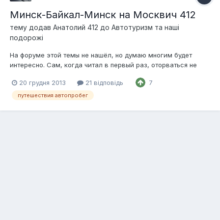
Минск-Байкал-Минск на Москвич 412
тему додав
Анатолий 412
до
Автотуризм та наші
подорожі
На форуме этой темы не нашёл, но думаю многим будет
интересно. Сам, когда читал в первый раз, оторваться не
мог. Короче, меньше текста Вот ссылочка - наслаждайтесь!
20 грудня 2013
21 відповідь
7
http://travel.drom.ru/15678/
путешествия автопробег