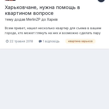
Харьковчане, нужна помощь в
квартином вопросе
тему додав
MerlinZP
до
Харків
Всем привет, нашел несколько квартир для съема в вашем
городе, кто может глянуть на них и возможно сделать пару
фото, чтоб понимать чем реклама отличается от реальности?
22 травня 2018
1 відповідь
квартина харьков
Ну и помочь с пониманием ценовой политики на рынке
аренды жилья