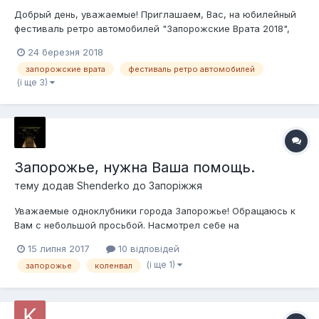
Добрый день, уважаемые! Приглашаем, Вас, на юбилейный
фестиваль ретро автомобилей "Запорожские Врата 2018",
который будет проходить 26-27 мая в Запорожье Скоро
24 березня 2018
откроем регистрацию на нашем сайте. О подробностях
запорожские врата
фестиваль ретро автомобилей
будем информировать. Приезжайте!
(і ще 3)
Запорожье, нужна Ваша помощь.
тему додав
Shenderko
до
Запоріжжя
Уважаемые одноклубники города Запорожье! Обращаюсь к
Вам с небольшой просьбой. Насмотрел себе на
общеизвестном сайте об'явлений коленвал 1.8
15 липня 2017
10 відповідей
Предварительные договоренности с продавцом есть,
(і ще 1)
запорожье
коленвал
уверяет что колено хорошее, но как говорят - доверяй, но
проверяй. Собственно нужна помощь в осмотре, глянуть...