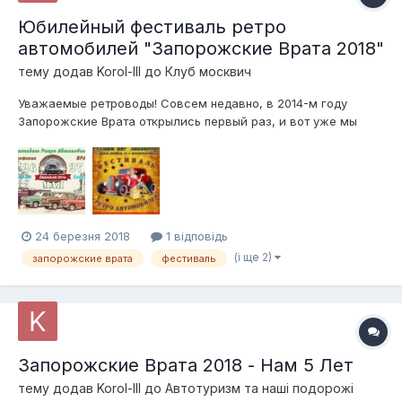
Юбилейный фестиваль ретро
автомобилей "Запорожские Врата 2018"
тему додав
Korol-III
до
Клуб москвич
Уважаемые ретроводы! Совсем недавно, в 2014-м году
Запорожские Врата открылись первый раз, и вот уже мы
смазываем петли, чтоб они открылись в 5-ый раз. В связи с
этим, хотим пригласить Вас, и Ваши красивые автомобили
принять участие. Вас ожидает веселая программа с кучей
позитива, конкурса...
24 березня 2018
1 відповідь
(і ще 2)
запорожские врата
фестиваль
Запорожские Врата 2018 - Нам 5 Лет
тему додав
Korol-III
до
Автотуризм та наші подорожі