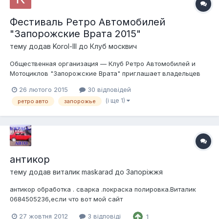
Фестиваль Ретро Автомобилей
"Запорожские Врата 2015"
тему додав
Korol-III
до
Клуб москвич
Общественная организация — Клуб Ретро Автомобилей и
Мотоциклов "Запорожские Врата" приглашает владельцев
ретро авто мото техники принять участие в Фестивале Ретро
26 лютого 2015
30 відповідей
Автомобилей "Запорожские Врата 2015" 16-17 мая 2015 года
(і ще 1)
ретро авто
запорожье
в г.Запорожье на стадионе КПУ (бывший "Локомотив")
пройдет Фестиваль Ретро Авто...
антикор
тему додав
виталик maskarad
до
Запоріжжя
антикор обработка . сварка .покраска полировка.Виталик
0684505236,если что вот мой сайт
http://www.shamann.com.ua/category/foto-nashix-rabot/
27 жовтня 2012
3 відповіді
1