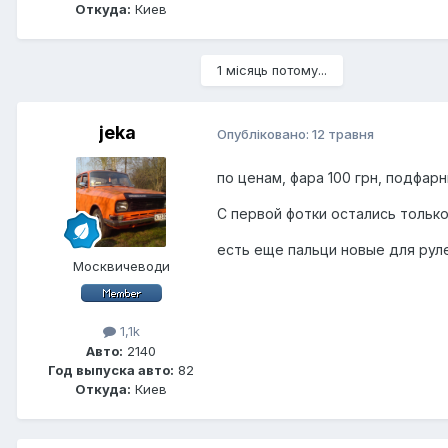
Откуда:
Киев
1 місяць потому...
jeka
Опубліковано:
12 травня
по ценам, фара 100 грн, подфарни
С первой фотки остались только 
есть еще пальци новые для руле
Москвичеводи
1,1k
Авто:
2140
Год выпуска авто:
82
Откуда:
Киев