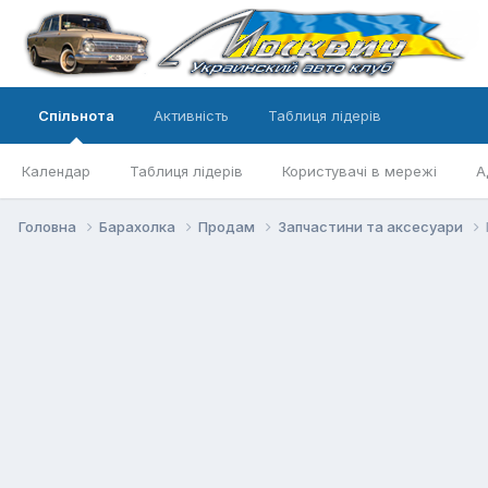
Спільнота
Активність
Таблиця лідерів
Календар
Таблиця лідерів
Користувачі в мережі
А
Головна
Барахолка
Продам
Запчастини та аксесуари