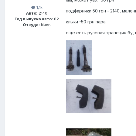
1,1k
подфарники 50 грн - 2140, мален
Авто:
2140
Год выпуска авто:
82
клыки -50 грн пара
Откуда:
Киев
еще есть рулевая трапеция бу, 