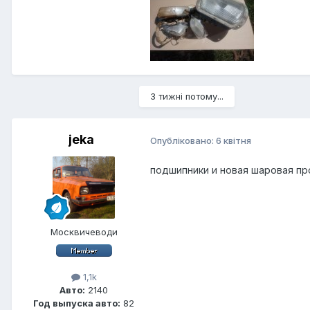
3 тижні потому...
jeka
Опубліковано:
6 квітня
подшипники и новая шаровая п
Москвичеводи
1,1k
Авто:
2140
Год выпуска авто:
82