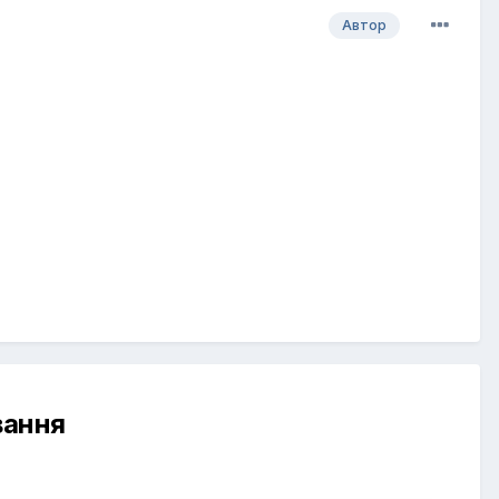
Автор
вання