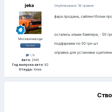
jeka
Опубліковано:
18 травня
фара продана, сайлентблоки пр
остались клыки бампера, - 50 гр
Москвичеводи
подфарники по 50 грн шт
оправка для установки сцеплени
1,1k
Авто:
2140
Год выпуска авто:
82
Откуда:
Киев
Ство