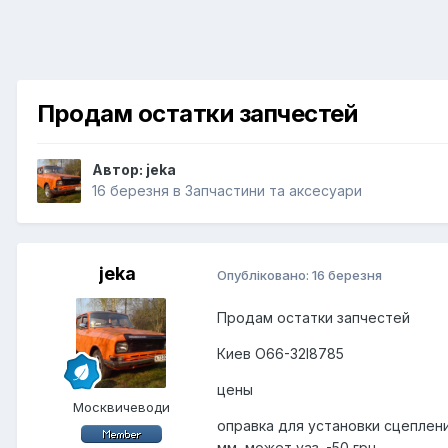
Продам остатки запчестей
Автор:
jeka
16 березня
в
Запчастини та аксесуари
jeka
Опубліковано:
16 березня
Продам остатки запчестей
Киев О66-З2І8785
цены
Москвичеводи
оправка для установки сцеплени
мм, может уаз. -50 грн