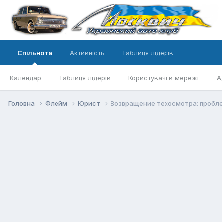
Спільнота
Активність
Таблиця лідерів
Календар
Таблиця лідерів
Користувачі в мережі
А
Головна
Флейм
Юрист
Возвращение техосмотра: пробл