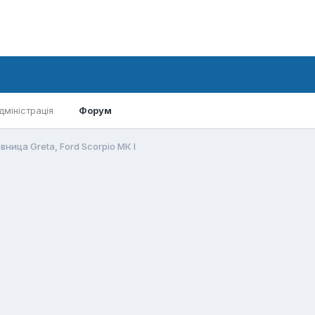
дміністрація
Форум
ница Greta, Ford Scorpio МК I