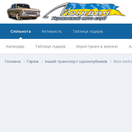
Спільнота
Активність
Таблиця лідерів
Календар
Таблиця лідерів
Користувачі в мережі
А
Головна
Гараж
Інший транспорт одноклубників
Моя любов