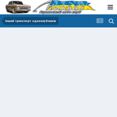
Інший транспорт одноклубників