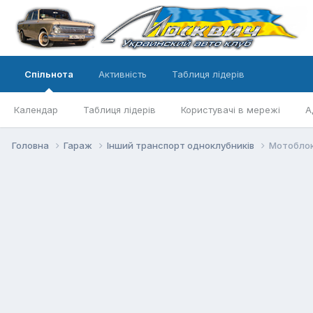
Спільнота
Активність
Таблиця лідерів
Календар
Таблиця лідерів
Користувачі в мережі
А
Головна
Гараж
Інший транспорт одноклубників
Мотоблок