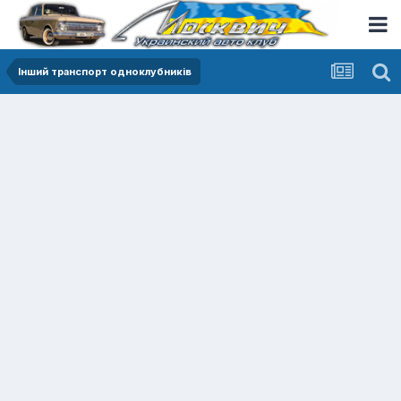
Інший транспорт одноклубників