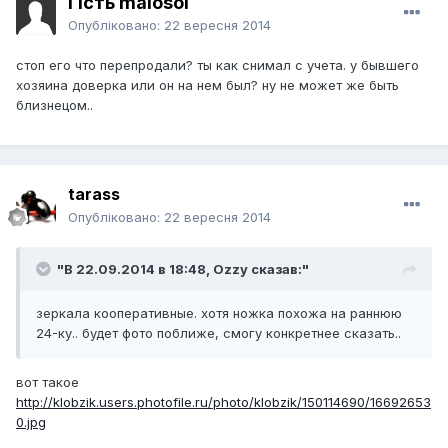
Гість malosol
Опубліковано:
22 вересня 2014
стоп его что перепродали? ты как снимал с учета. у бывшего
хозяина доверка или он на нем был? ну не может же быть
близнецом..
tarass
Опубліковано:
22 вересня 2014
"В 22.09.2014 в 18:48, Ozzy сказав:"
зеркала кооперативные. хотя ножка похожа на раннюю
24-ку.. будет фото поближе, смогу конкретнее сказать..
вот такое
http://klobzik.users.photofile.ru/photo/klobzik/150114690/16692653
0.jpg