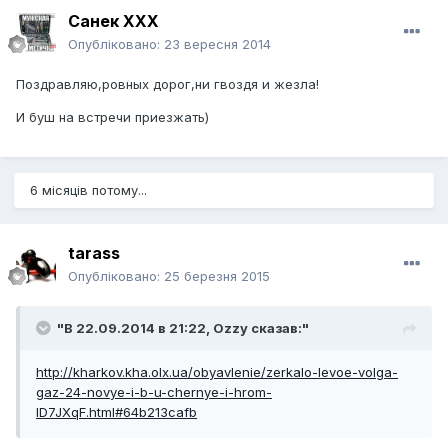
Санек ХХХ
Опубліковано:
23 вересня 2014
Поздравляю,ровных дорог,ни гвоздя и жезла!
И буш на встречи приезжать)
6 місяців потому...
tarass
Опубліковано:
25 березня 2015
"В 22.09.2014 в 21:22, Ozzy сказав:"
http://kharkov.kha.olx.ua/obyavlenie/zerkalo-levoe-volga-
gaz-24-novye-i-b-u-chernye-i-hrom-
ID7JXqF.html#64b213cafb