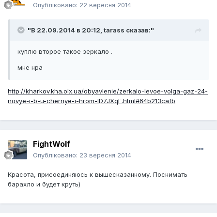
Опубліковано:
22 вересня 2014
"В 22.09.2014 в 20:12, tarass сказав:"
куплю второе такое зеркало .
мне нра
http://kharkov.kha.olx.ua/obyavlenie/zerkalo-levoe-volga-gaz-24-
novye-i-b-u-chernye-i-hrom-ID7JXqF.html#64b213cafb
FightWolf
Опубліковано:
23 вересня 2014
Красота, присоединяюсь к вышесказанному. Поснимать
барахло и будет круть)