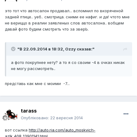
это тот что автосалон продавал... вспомнил по вкоряченой
задней птице.. уеб.. смотрица. сними ее нафиг. и да! чтото мне
не вериццо в реалии заявленых слов автосалона.. вобщем
давай фото будем смотреть что за зверЬ.
"В 22.09.2014 в 18:32, Ozzy сказав:"
а фото покрупнее нету? а то я со своим -4 в очках никак
не могу рассмотреть..
представь как мне с моими -7...
tarass
Опубліковано:
22 вересня 2014
вот ссылка
http://auto.ria.com/auto_moskvich-
azlk_408_13901141.html