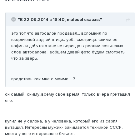
"В 22.09.2014 в 18:40, malosol сказав:"
это тот что автосалон продавал... вспомнил по
вкоряченой задней птице.. уеб.. смотрица. сними ее
нафиг. и да! чтото мне не вериццо в реалии заявленых
слов автосалона.. вобщем давай фото будем смотреть
что за зверЬ.
представь как мне с моими -7...
он самый, сниму..всему своё время, только вчера притащил
его.
купил не у салона, а у человека, который его из сарпя
вытащил. Интересны мужик- занимается техникой СССР,
много у него интересного бывает.