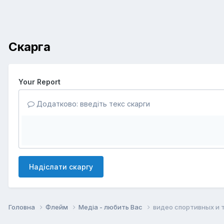
Скарга
Your Report
Додатково: введіть текс скарги
Надіслати скаргу
Головна
Флейм
Медіа - любить Вас
видео спортивных и т