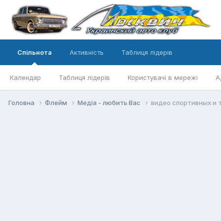
Спільнота
Активність
Таблиця лідерів
Календар
Таблиця лідерів
Користувачі в мережі
А
Головна
Флейм
Медіа - любить Вас
видео спортивных и т