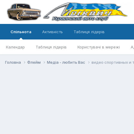
Спільнота
Активність
Таблиця лідерів
Календар
Таблиця лідерів
Користувачі в мережі
А
Головна
Флейм
Медіа - любить Вас
видео спортивных и т