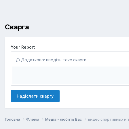
Скарга
Your Report
Додатково: введіть текс скарги
Надіслати скаргу
Головна
Флейм
Медіа - любить Вас
видео спортивных и т