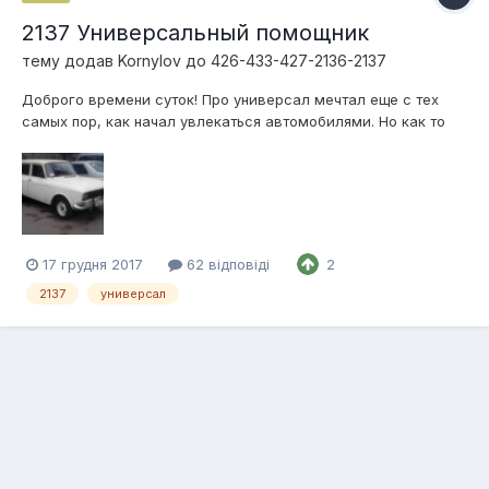
2137 Универсальный помощник
тему додав
Kornylov
до
426-433-427-2136-2137
Доброго времени суток! Про универсал мечтал еще с тех
самых пор, как начал увлекаться автомобилями. Но как то
так складывались обстоятельства, что у меня были седаны,
купе, хетчбеки и даже один микроавтобус. После недели
поисков "поджопника" менее чем за 10т грн, взор мой упал
на неприметн...
17 грудня 2017
62 відповіді
2
2137
универсал