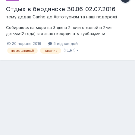
Отдых в бердянске 30.06-02.07.2016
тему додав
Canho
до
Автотуризм та наші подорожі
Собираюсь на море на 3 дня и 2 ночи с женой и 2-мя
детьми(2 года) кто знает координаты турбаз,мини
отелей,лимит 1000гр. Из удобств не далейко от моря(1000м.)
20 червня 2016
5 відповідей
кондиционер в номере, не дорогая столовая ! И по
(і ще 1)
помощжильё
питание
возможности координаты кто сможет подстраховать в пути
(буксир,ремонт запчасти) Ответ...