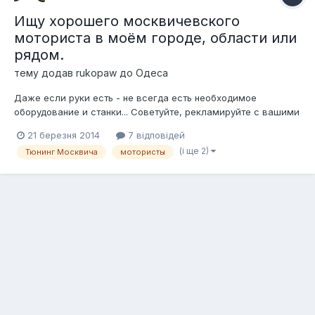
Ищу хорошего москвичевского
моториста в моём городе, области или
рядом.
тему додав
rukopaw
до
Одеса
Даже если руки есть - не всегда есть необходимое
оборудование и станки... Советуйте, рекламируйте с вашими
отзывами, порядочных специалистов - мотористов в своём
21 березня 2014
7 відповідей
региона. Я живу в Одессе и ищу моториста по УЗАМу,
(і ще 2)
Тюнинг Москвича
мотористы
который поможет мне сделать не только капремонт
двигателя, но и достаточный тюнинг мо...