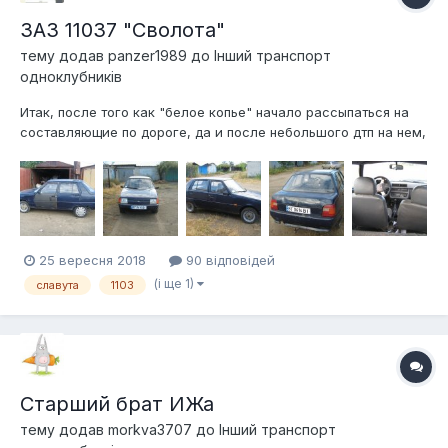
ЗАЗ 11037 "Сволота"
тему додав
panzer1989
до
Інший транспорт
одноклубників
Итак, после того как "белое копье" начало рассыпаться на
составляющие по дороге, да и после небольшого дтп на нем,
начал задумыватся о другой машинке. Искал много, старые
ино даже рассматривал ввиду их больших денег на их
содержание (имхо), искал отчественную машину на сумму
400-800$, все основном п...
25 вересня 2018
90 відповідей
(і ще 1)
славута
1103
Старший брат ИЖа
тему додав
morkva3707
до
Інший транспорт