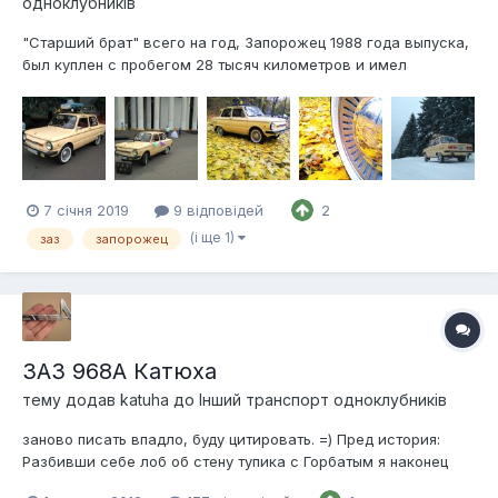
одноклубників
"Старший брат" всего на год, Запорожец 1988 года выпуска,
был куплен с пробегом 28 тысяч километров и имел
подобное ИЖу состояние - 20 летний простой в гараже,
разграбленный с выбитыми стеклами (была дырявая крыша
в гараже и этим пользовались наркоманы), теперь радует
глаз окружающих;)
7 січня 2019
9 відповідей
2
(і ще 1)
заз
запорожец
ЗАЗ 968А Катюха
тему додав
katuha
до
Інший транспорт одноклубників
заново писать впадло, буду цитировать. =) Пред история:
Разбивши себе лоб об стену тупика с Горбатым я наконец
приняла тот факт что не сумею восстановить его… Как раз