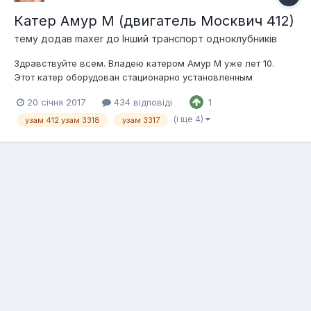
Катер Амур М (двигатель Москвич 412)
тему додав
maxer
до
Інший транспорт одноклубників
Здравствуйте всем. Владею катером Амур М уже лет 10.
Этот катер оборудован стационарно установленным
двигателем Москвич 412. Есть огромное желание добавить
20 січня 2017
434 відповіді
1
ему хотя бы лошадей 10, в идеале - довести до 90-100.
Параметры работы мотора несколько другие, не такие как на
(і ще 4)
узам 412 узам 3318
узам 3317
авто. Оптимальный режим вращения...