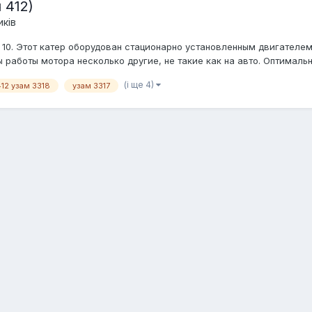
 412)
ків
10. Этот катер оборудован стационарно установленным двигателем
ы работы мотора несколько другие, не такие как на авто. Оптималь
(і ще 4)
12 узам 3318
узам 3317