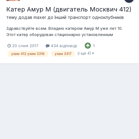
Катер Амур М (двигатель Москвич 412)
тему додав
maxer
до
Інший транспорт одноклубників
Здравствуйте всем. Владею катером Амур М уже лет 10.
Этот катер оборудован стационарно установленным
двигателем Москвич 412. Есть огромное желание добавить
20 січня 2017
434 відповіді
1
ему хотя бы лошадей 10, в идеале - довести до 90-100.
Параметры работы мотора несколько другие, не такие как на
(і ще 4)
узам 412 узам 3318
узам 3317
авто. Оптимальный режим вращения...