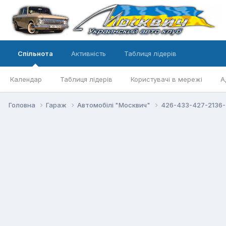
Спільнота
Активність
Таблиця лідерів
Календар
Таблиця лідерів
Користувачі в мережі
А
Головна
Гараж
Автомобілі "Москвич"
426-433-427-2136