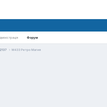
дміністрація
Форум
-2137
М433 Ретро Магия