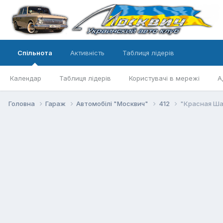
Спільнота
Активність
Таблиця лідерів
Календар
Таблиця лідерів
Користувачі в мережі
А
Головна
Гараж
Автомобілі "Москвич"
412
"Красная Ша