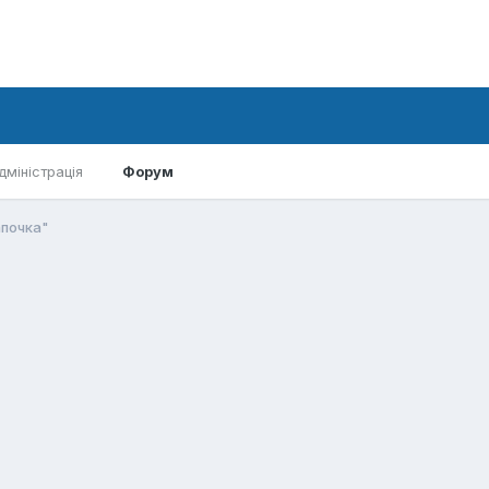
дміністрація
Форум
почка"