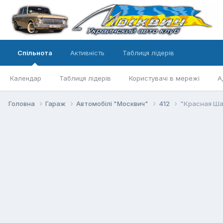
Спільнота
Активність
Таблиця лідерів
Календар
Таблиця лідерів
Користувачі в мережі
А
Головна
Гараж
Автомобілі "Москвич"
412
"Красная Ша