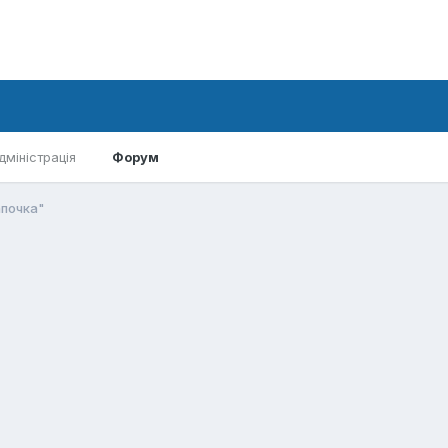
дміністрація
Форум
почка"