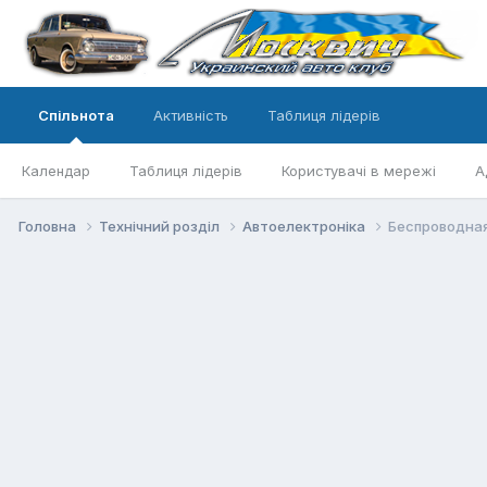
Спільнота
Активність
Таблиця лідерів
Календар
Таблиця лідерів
Користувачі в мережі
А
Головна
Технічний розділ
Автоелектроніка
Беспроводная