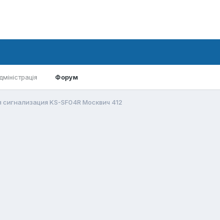
дміністрація
Форум
 сигнализация KS-SF04R Москвич 412