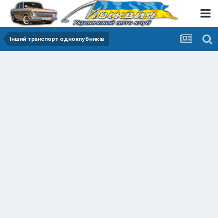
Інший транспорт одноклубників