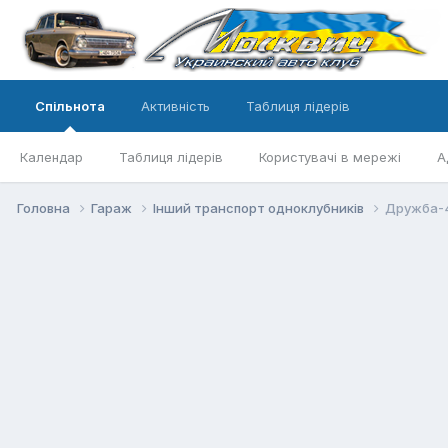
Спільнота
Активність
Таблиця лідерів
Календар
Таблиця лідерів
Користувачі в мережі
А
Головна
Гараж
Інший транспорт одноклубників
Дружба-