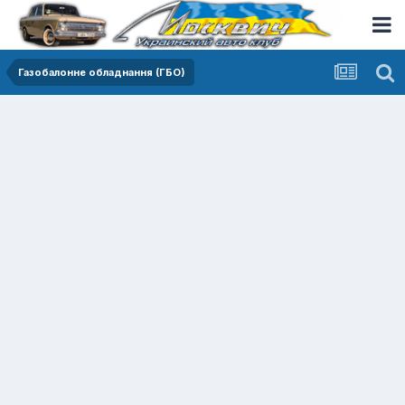
Газобалонне обладнання (ГБО)