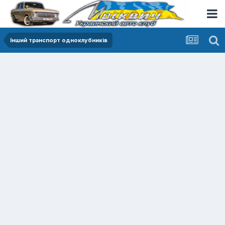
Інший транспорт одноклубників