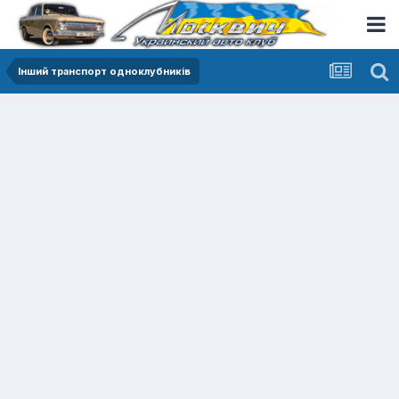
Інший транспорт одноклубників