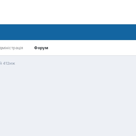
дміністрація
Форум
й 412иж