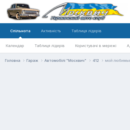
Спільнота
Активність
Таблиця лідерів
Календар
Таблиця лідерів
Користувачі в мережі
А
Головна
Гараж
Автомобілі "Москвич"
412
мой любимы