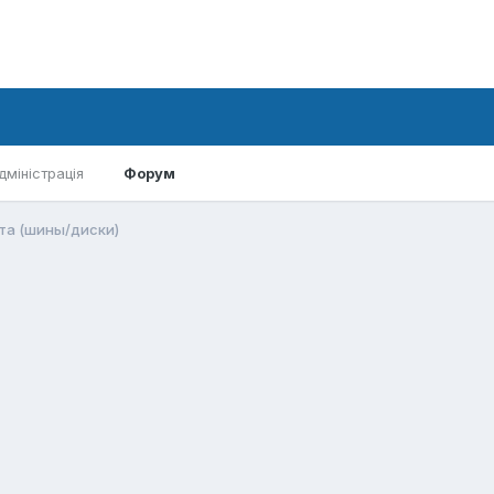
дміністрація
Форум
та (шины/диски)