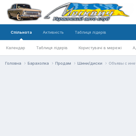
Спільнота
Активність
Таблиця лідерів
Календар
Таблиця лідерів
Користувачі в мережі
А
Головна
Барахолка
Продам
Шини/диски
Объявы с ине