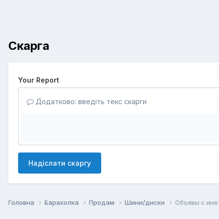
Скарга
Your Report
Додатково: введіть текс скарги
Надіслати скаргу
Головна
Барахолка
Продам
Шини/диски
Объявы с ине