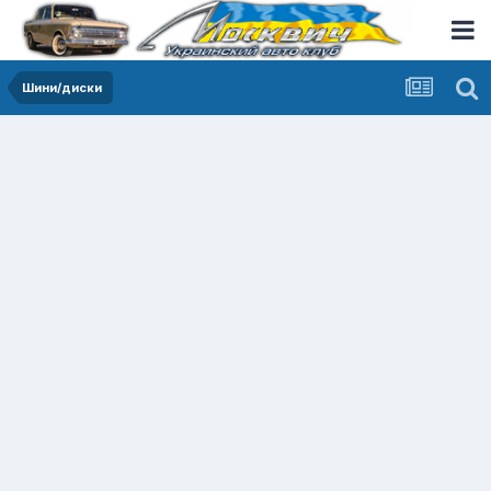
Шини/диски