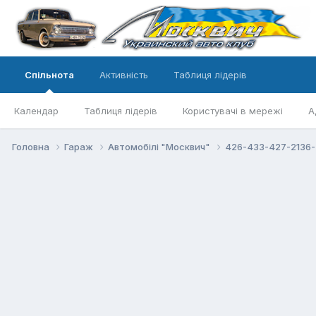
Спільнота
Активність
Таблиця лідерів
Календар
Таблиця лідерів
Користувачі в мережі
А
Головна
Гараж
Автомобілі "Москвич"
426-433-427-2136