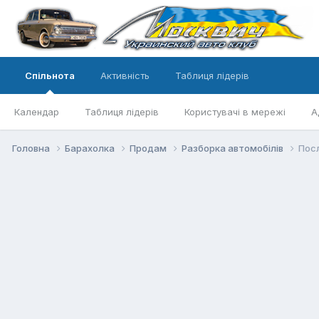
Спільнота
Активність
Таблиця лідерів
Календар
Таблиця лідерів
Користувачі в мережі
А
Головна
Барахолка
Продам
Разборка автомобілів
Посл