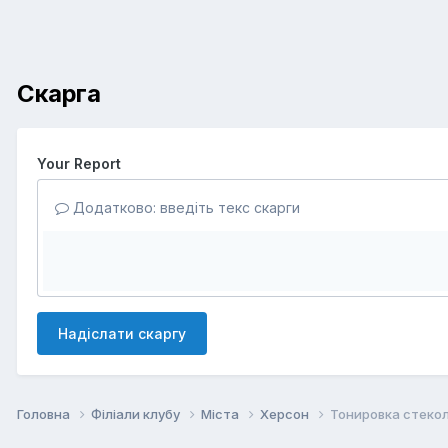
Скарга
Your Report
Додатково: введіть текс скарги
Надіслати скаргу
Головна
Філіали клубу
Міста
Херсон
Тонировка стекол