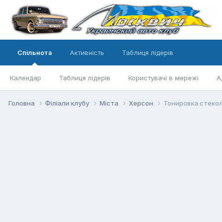
Спільнота
Активність
Таблиця лідерів
Календар
Таблиця лідерів
Користувачі в мережі
А
Головна
Філіали клубу
Міста
Херсон
Тонировка стекол